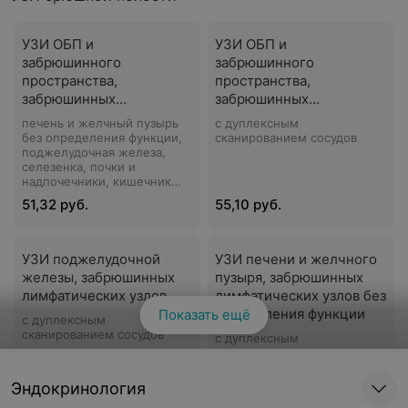
УЗИ ОБП и
УЗИ ОБП и
забрюшинного
забрюшинного
пространства,
пространства,
забрюшинных
забрюшинных
лимфатических узлов
лимфатических узлов (с
печень и желчный пузырь
с дуплексным
определением функции
без определения функции,
сканированием сосудов
поджелудочная железа,
желчного пузыря)
селезенка, почки и
надпочечники, кишечник
без заполнения жидкостью,
51,32 руб.
55,10 руб.
брюшной отдел аорты (с
дуплексным сканированием
сосудов)
УЗИ поджелудочной
УЗИ печени и желчного
железы, забрюшинных
пузыря, забрюшинных
лимфатических узлов
лимфатических узлов без
определения функции
Показать ещё
с дуплексным
сканированием сосудов
с дуплексным
сканированием сосудов
23 руб.
23 руб.
Эндокринология