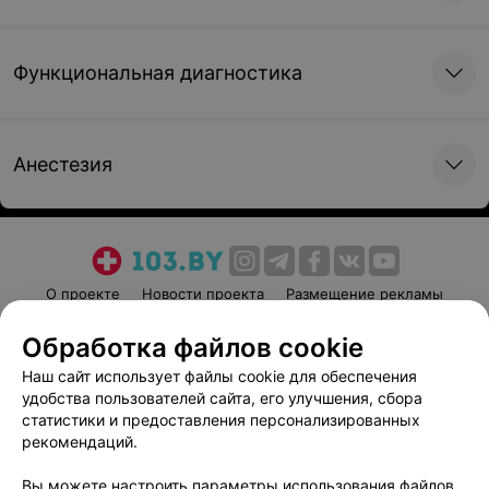
Функциональная диагностика
Анестезия
О проекте
Новости проекта
Размещение рекламы
Медицинский маркетинг
Публичный договор
Обработка файлов cookie
Пользовательское соглашение
Способы оплаты
Наш сайт использует файлы cookie для обеспечения
Вакансии
Партнеры
удобства пользователей сайта, его улучшения, сбора
Написать руководителю 103.by
статистики и предоставления персонализированных
рекомендаций.
Написать в поддержку
Персональные настройки cookie
Вы можете настроить параметры использования файлов