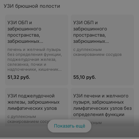
УЗИ брюшной полости
УЗИ ОБП и
УЗИ ОБП и
забрюшинного
забрюшинного
пространства,
пространства,
забрюшинных
забрюшинных
лимфатических узлов
лимфатических узлов (с
печень и желчный пузырь
с дуплексным
определением функции
без определения функции,
сканированием сосудов
поджелудочная железа,
желчного пузыря)
селезенка, почки и
надпочечники, кишечник
без заполнения жидкостью,
51,32 руб.
55,10 руб.
брюшной отдел аорты (с
дуплексным сканированием
сосудов)
УЗИ поджелудочной
УЗИ печени и желчного
железы, забрюшинных
пузыря, забрюшинных
лимфатических узлов
лимфатических узлов без
определения функции
с дуплексным
сканированием сосудов
с дуплексным
Показать ещё
Смотреть все
сканированием сосудов
23 руб.
23 руб.